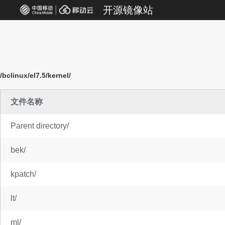
开源镜像站
/bclinux/el7.5/kernel/
文件名称
Parent directory/
bek/
kpatch/
lt/
ml/