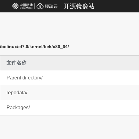
开源镜像站
/bclinux/el7.6/kernel/bek/x86_64/
文件名称
Parent directory/
repodata/
Packages/