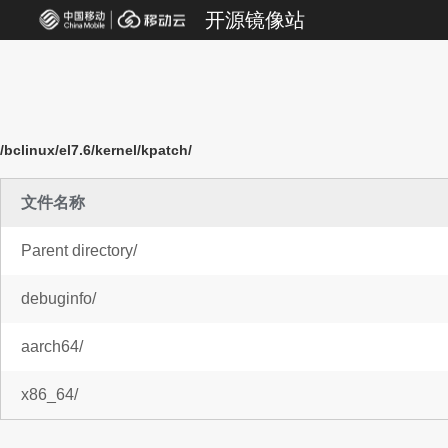
开源镜像站
/bclinux/el7.6/kernel/kpatch/
文件名称
Parent directory/
debuginfo/
aarch64/
x86_64/