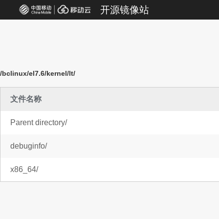
开源镜像站
/bclinux/el7.6/kernel/lt/
文件名称
Parent directory/
debuginfo/
x86_64/