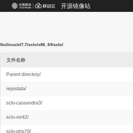
开源镜像站
/bclinux/el7.7/sclo/x86_64/sclo/
文件名称
Parent directory/
repodata/
sclo-cassandra3/
sclo-ror42/
sclo-php70/