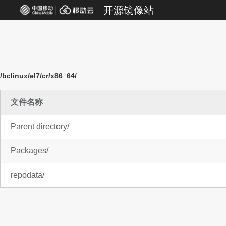
开源镜像站
/bclinux/el7/cr/x86_64/
文件名称
Parent directory/
Packages/
repodata/