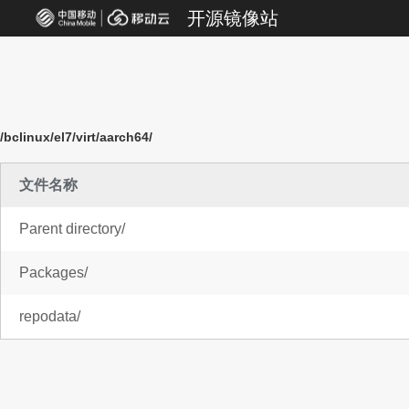
开源镜像站
/bclinux/el7/virt/aarch64/
文件名称
Parent directory/
Packages/
repodata/