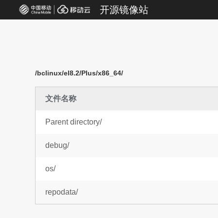
开源镜像站
/bclinux/el8.2/Plus/x86_64/
文件名称
Parent directory/
debug/
os/
repodata/