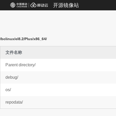
开源镜像站
/bclinux/el8.2/Plus/x86_64/
文件名称
Parent directory/
debug/
os/
repodata/