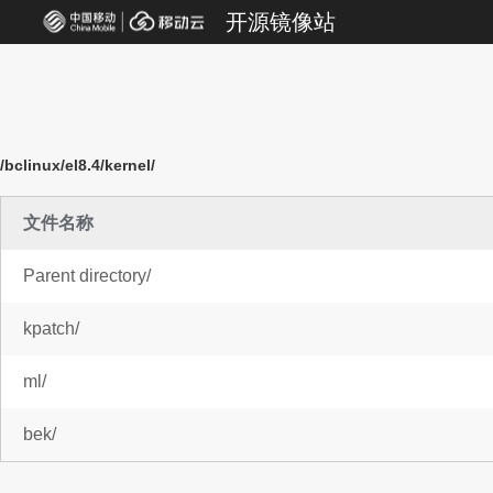
开源镜像站
/bclinux/el8.4/kernel/
文件名称
Parent directory/
kpatch/
ml/
bek/