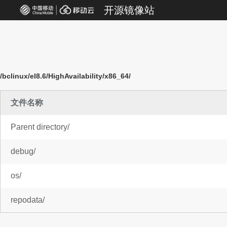
开源镜像站
/bclinux/el8.6/HighAvailability/x86_64/
文件名称
Parent directory/
debug/
os/
repodata/