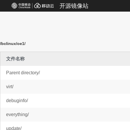
开源镜像站
/bclinux/oe1/
文件名称
Parent directory/
virt/
debuginfo/
everything/
update/