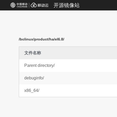
开源镜像站
/bclinux/product/ha/el6.8/
文件名称
Parent directory/
debuginfo/
x86_64/