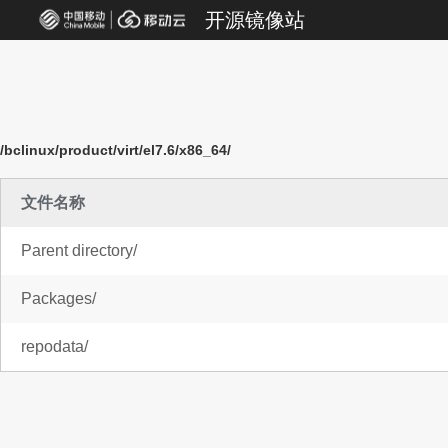
开源镜像站
/bclinux/product/virt/el7.6/x86_64/
文件名称
Parent directory/
Packages/
repodata/