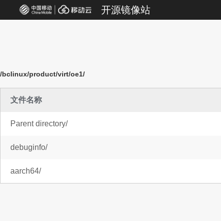
开源镜像站
/bclinux/product/virt/oe1/
文件名称
Parent directory/
debuginfo/
aarch64/