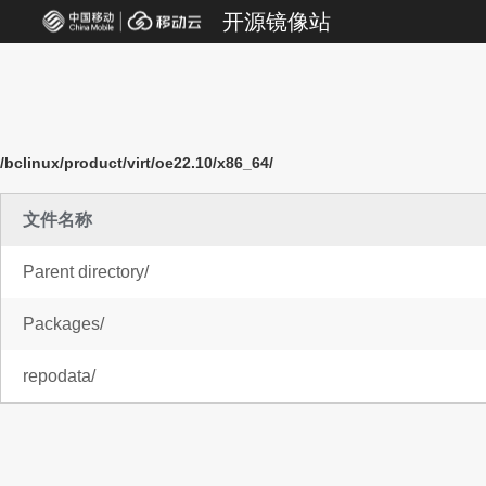
开源镜像站
/bclinux/product/virt/oe22.10/x86_64/
文件名称
Parent directory/
Packages/
repodata/