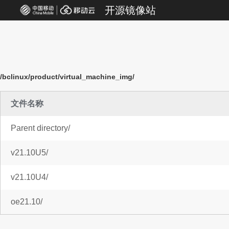
开源镜像站
/bclinux/product/virtual_machine_img/
文件名称
Parent directory/
v21.10U5/
v21.10U4/
oe21.10/