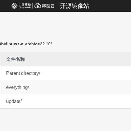
开源镜像站
/bclinux/sw_arch/oe22.10/
文件名称
Parent directory/
everything/
update/